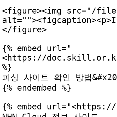
<figure><img src="/file
alt=""><figcaption><p>I
</figure>

{% embed url="
<https://doc.skill.or.k
%}

피싱 사이트 확인 방법&#x20;
{% endembed %}

{% embed url="<https://
NHN Cloud 정보 사이트
