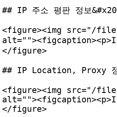
## IP 주소 평판 정보&#x20;
<figure><img src="/file
alt=""><figcaption><p
</figure>

## IP Location, Proxy 
<figure><img src="/file
alt=""><figcaption><p>I
</figure>
