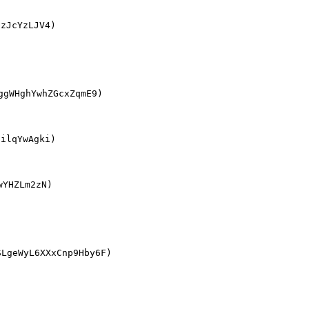
JcYzLJV4)

HghYwhZGcxZqmE9)

lqYwAgki)

YHZLm2zN)

WyL6XXxCnp9Hby6F)
