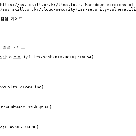
https://ssv.skill.or.kr/llms.txt). Markdown versions of 
/ssv.skill.or.kr/cloud-security/iss-security-vulnerabili
 점검 가이드

점 점검 가이드

 리스트](/files/seshZ6I6VH81uj7inE64)

FolzsC2TyAWTfKo)

yOBbWXge39sGkBp9XL)

3AVKm6IXGHMG)
