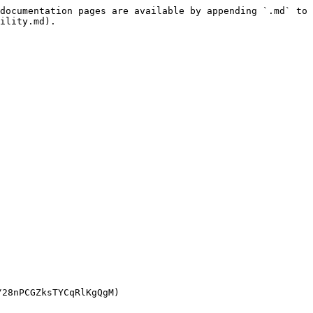
documentation pages are available by appending `.md` to 
ility.md).

CGZksTYCqRlKgQgM)
