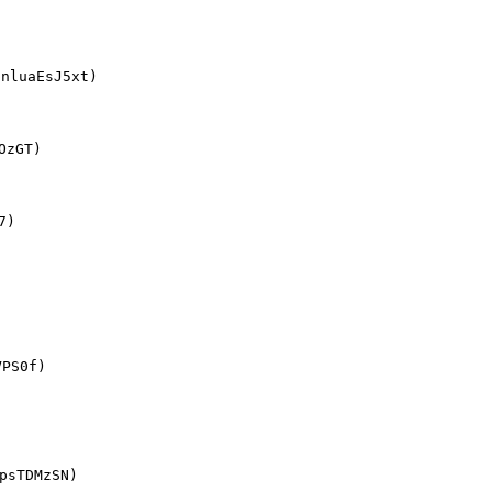
luaEsJ5xt)

zGT)

)

S0f)

sTDMzSN)
