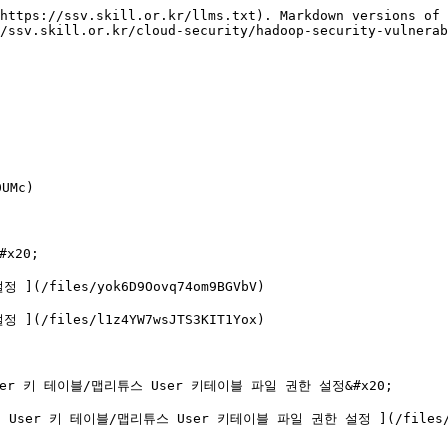
https://ssv.skill.or.kr/llms.txt). Markdown versions of 
/ssv.skill.or.kr/cloud-security/hadoop-security-vulnerab
Mc)

20;

/files/yok6D9Oovq74om9BGVbV)

/files/l1z4YW7wsJTS3KIT1Yox)

er 키 테이블/맵리튜스 User 키테이블 파일 권한 설정&#x20;

er 키 테이블/맵리튜스 User 키테이블 파일 권한 설정 ](/files/28nP